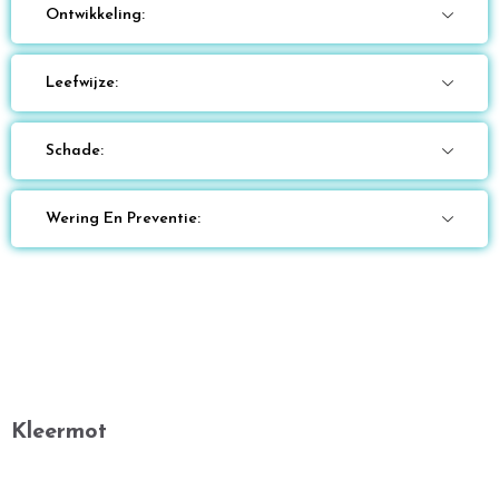
Ontwikkeling:
Leefwijze:
Schade:
Wering En Preventie:
Kleermot