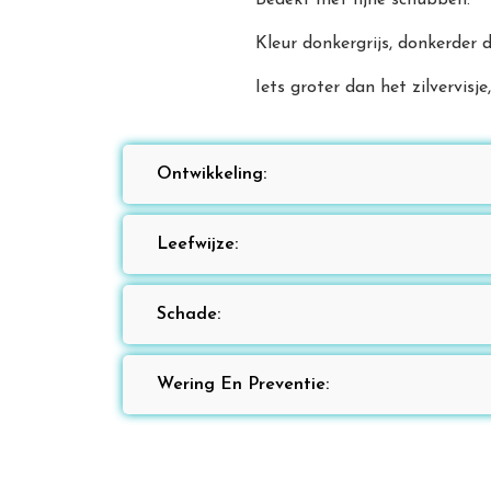
Bedekt met fijne schubben.
Kleur donkergrijs, donkerder da
Iets groter dan het zilvervis
Ontwikkeling:
Leefwijze:
Schade:
Wering En Preventie: